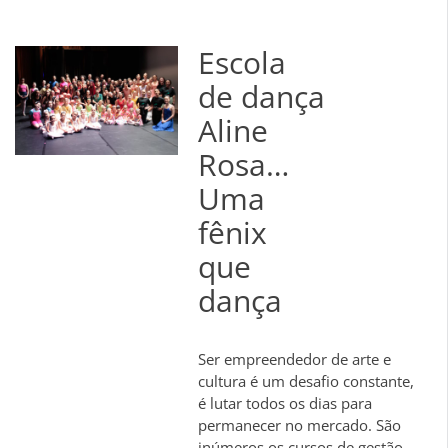
Escola
de dança
Aline
Rosa…
Uma
fênix
que
dança
Ser empreendedor de arte e
cultura é um desafio constante,
é lutar todos os dias para
permanecer no mercado. São
inúmeros os cursos de gestão